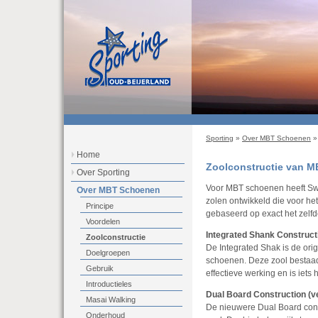
Sporting
»
Over MBT Schoenen
Home
Zoolconstructie van 
Over Sporting
Voor MBT schoenen heeft Swi
Over MBT Schoenen
zolen ontwikkeld die voor het
Principe
gebaseerd op exact het zelfd
Voordelen
Integrated Shank Constructie
Zoolconstructie
De Integrated Shak is de ori
Doelgroepen
schoenen. Deze zool bestaad
Gebruik
effectieve werking en is iet
Introductieles
Dual Board Construction (v
Masai Walking
De nieuwere Dual Board const
Onderhoud