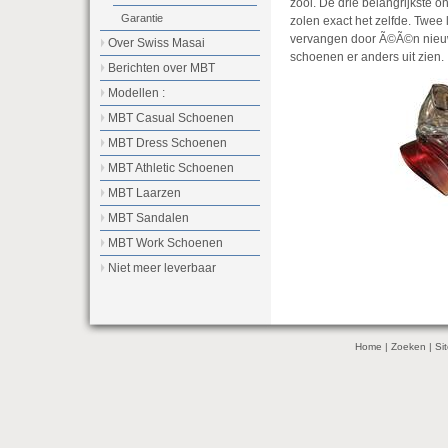
zool. De drie belangrijkste o
Garantie
zolen exact het zelfde. Twee l
vervangen door Ã©Ã©n nieuw
Over Swiss Masai
schoenen er anders uit zien.
Berichten over MBT
Modellen :
MBT Casual Schoenen
MBT Dress Schoenen
MBT Athletic Schoenen
MBT Laarzen
MBT Sandalen
MBT Work Schoenen
Niet meer leverbaar
Home
|
Zoeken
|
Si